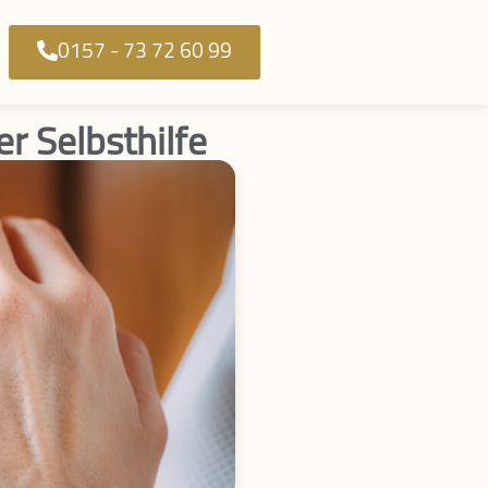
‭0157 - 73 72 60 99‬
r Selbsthilfe