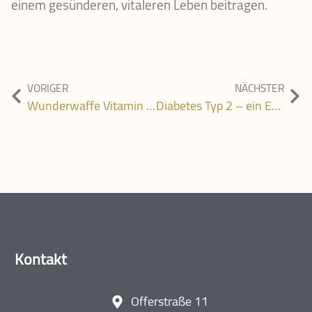
einem gesünderen, vitaleren Leben beitragen.
VORIGER
NÄCHSTER
Wunderwaffe Vitamin C: Ein Power-Nährstoff für Ihre Gesundheit
Diabetes Typ 2 – ein Energieproblem auf zellulärer Ebene
Kontakt
Offerstraße 11